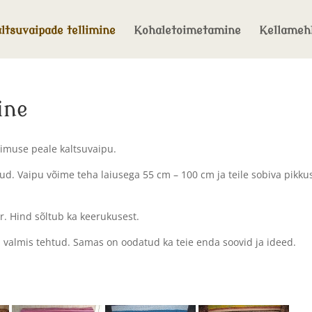
ltsuvaipade tellimine
Kohaletoimetamine
Kellameh
ine
limuse peale kaltsuvaipu.
d. Vaipu võime teha laiusega 55 cm – 100 cm ja teile sobiva pikku
. Hind sõltub ka keerukusest.
 valmis tehtud. Samas on oodatud ka teie enda soovid ja ideed.