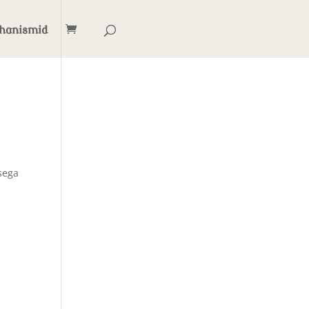
hanismid
sega