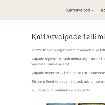
Kaltsuvaibad
Ka
Kaltsuvaipade tellim
Koome lisaks müügisolevatele vaipadele ka tel
Vaipade tegemiseks võib minna aega kuni 2 kuu
vajadusel kuni 4 meetrit.
Vaipade orienteeruv hind on 18 Eur ruutmeeter
Siin on mõned vaipade näidised, mis on varem
Suurema pildi vaatamiseks kliki pildil.